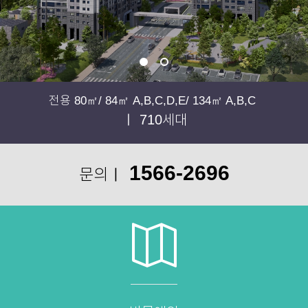
전용 80㎡/ 84㎡ A,B,C,D,E/ 134㎡ A,B,C
ㅣ 710세대
1566-2696
문의ㅣ